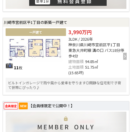
川崎市宮前区平1丁目の新築一戸建て
3,990万円
一戸建て
3LDK / 2026年
神奈川県川崎市宮前区平1丁目
東急大井町線 溝の口 バス18分停
歩4分
建物面積
94.85㎡
土地面積
51.75㎡
11
枚
(15.65坪)
ビルトインガレージで雨や風から愛車を守ります◎閑静な住宅街で子育
て世帯にぴったり♪
【会員様限定で公開中！】
会員限定
NEW