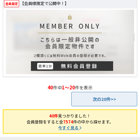
【会員様限定で公開中！】
会員限定
40
1～20
件中
件を表示
次の20件>>
40件
見つかりました！
会員登録をすると全
7574
件の中から探せます。
今すぐ見る