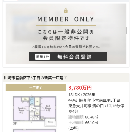
川崎市宮前区平5丁目の新築一戸建て
3,780万円
一戸建て
1SLDK / 2026年
神奈川県川崎市宮前区平5丁目
東急大井町線 溝の口 バス16分停
歩4分
建物面積
86.48㎡
土地面積
66.10㎡
(20坪)