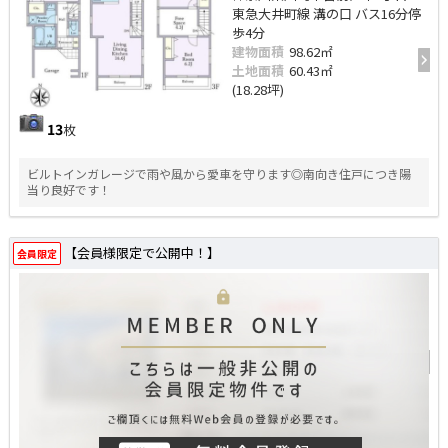
東急大井町線 溝の口 バス16分停
歩4分
建物面積
98.62㎡
土地面積
60.43㎡
(18.28坪)
13
枚
ビルトインガレージで雨や風から愛車を守ります◎南向き住戸につき陽
当り良好です！
【会員様限定で公開中！】
会員限定