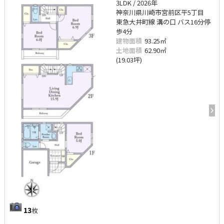
3LDK / 2026年
神奈川県川崎市宮前区平5丁目
東急大井町線 溝の口 バス16分停
歩4分
建物面積
93.25㎡
土地面積
62.90㎡
(19.03坪)
13
枚