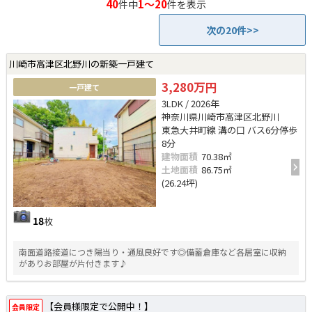
40
1～20
件中
件を表示
次の20件>>
川崎市高津区北野川の新築一戸建て
3,280万円
一戸建て
3LDK / 2026年
神奈川県川崎市高津区北野川
東急大井町線 溝の口 バス6分停歩
8分
建物面積
70.38㎡
土地面積
86.75㎡
(26.24坪)
18
枚
南面道路接道につき陽当り・通風良好です◎備蓄倉庫など各居室に収納
がありお部屋が片付きます♪
【会員様限定で公開中！】
会員限定