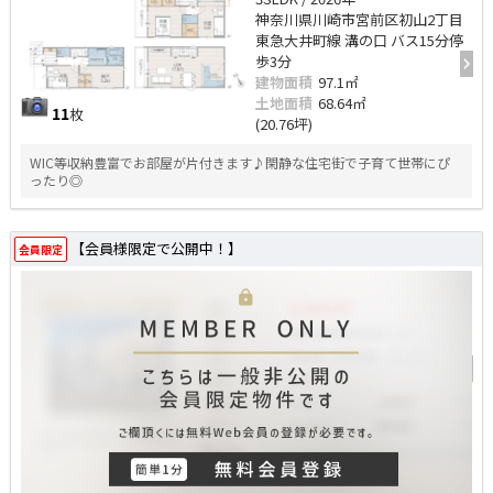
神奈川県川崎市宮前区初山2丁目
東急大井町線 溝の口 バス15分停
歩3分
建物面積
97.1㎡
土地面積
68.64㎡
11
枚
(20.76坪)
WIC等収納豊富でお部屋が片付きます♪閑静な住宅街で子育て世帯にぴ
ったり◎
【会員様限定で公開中！】
会員限定