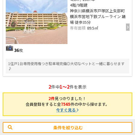
4階/9階建
神奈川県横浜市戸塚区上矢部町
横浜市営地下鉄ブルーライン 踊
場 徒歩35分
専有面積
89.5㎡
36
枚
1住戸1台専用使用権つき駐車場完備◎大切なペットと一緒に暮らせます
♪
2
1～2
件中
件を表示
2件
見つかりました！
会員登録をすると全
7565
件の中から探せます。
今すぐ見る
条件を絞り込む