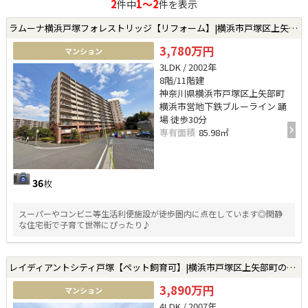
2
1～2
件中
件を表示
ラムーナ横浜戸塚フォレストリッジ【リフォーム】|横浜市戸塚区上矢部町の中古マンション
3,780万円
マンション
3LDK / 2002年
8階/11階建
神奈川県横浜市戸塚区上矢部町
横浜市営地下鉄ブルーライン 踊
場 徒歩30分
専有面積
85.98㎡
36
枚
スーパーやコンビニ等生活利便施設が徒歩圏内に点在しています◎閑静
な住宅街で子育て世帯にぴったり♪
レイディアントシティ戸塚【ペット飼育可】|横浜市戸塚区上矢部町の中古マンション
3,890万円
マンション
4LDK / 2007年