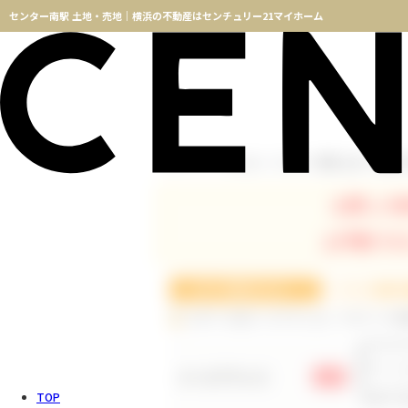
センター南駅 土地・売地｜横浜の不動産はセンチュリー21マイホーム
センター南駅 土地・売地
TOPページ
物件検索
お探しの
お手数です
ログインID(メールアドレス)・パスワードの
メールアドレス
必須
TOP
※メー