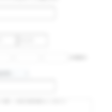
-
-
(半角数字)