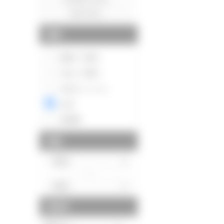
種別
新築一戸建て
中古一戸建て
中古マンション
土地
投資用
価格
～
駅徒歩