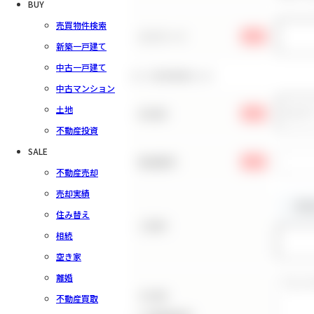
BUY
売買物件検索
パスワード
必須
新築一戸建て
中古一戸建て
お客様情報の入力
中古マンション
土地
お名前
必須
不動産投資
SALE
電話番号
必須
不動産売却
売却実績
住み替え
ご住所
相続
空き家
離婚
その他
不動産買取