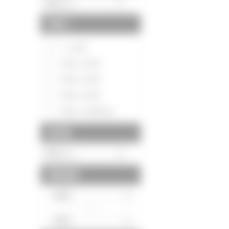
間取り
～1LDK
2DK～2LDK
3DK～3LDK
4DK～4LDK
5DK～5LDK以上
築年数
建物面積
～