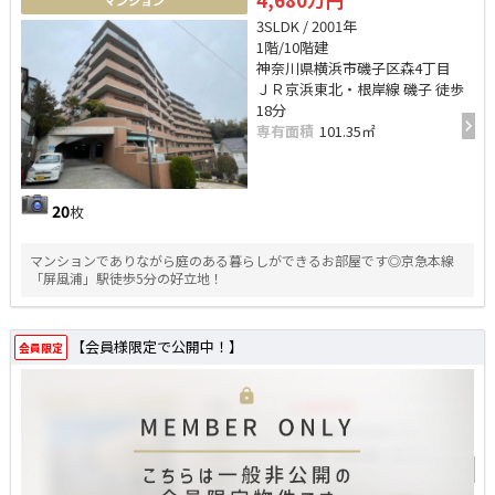
3SLDK / 2001年
1階/10階建
神奈川県横浜市磯子区森4丁目
ＪＲ京浜東北・根岸線 磯子 徒歩
18分
専有面積
101.35㎡
20
枚
マンションでありながら庭のある暮らしができるお部屋です◎京急本線
「屏風浦」駅徒歩5分の好立地！
【会員様限定で公開中！】
会員限定