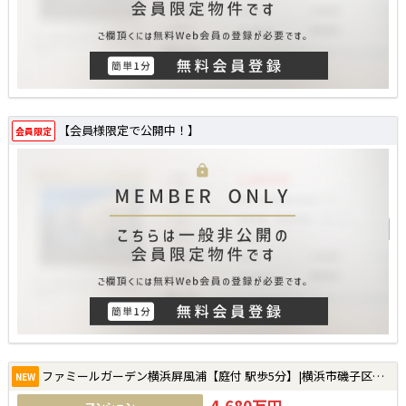
【会員様限定で公開中！】
会員限定
ファミールガーデン横浜屏風浦【庭付 駅歩5分】|横浜市磯子区森4丁目の中古マンション
NEW
4,680万円
マンション