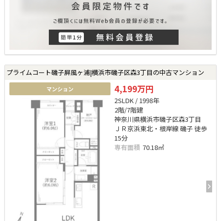
プライムコート磯子屏風ヶ浦|横浜市磯子区森3丁目の中古マンション
4,199万円
マンション
2SLDK / 1998年
2階/7階建
神奈川県横浜市磯子区森3丁目
ＪＲ京浜東北・根岸線 磯子 徒歩
15分
専有面積
70.18㎡