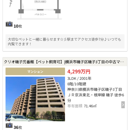
10
枚
大切なペットと一緒に暮らせます☆彡駅までアクセス徒歩7分♪いつでも
内覧できます！
クリオ磯子弐番館【ペット飼育可】|横浜市磯子区磯子3丁目の中古マンション
4,299万円
マンション
3LDK / 2001年
8階/10階建
神奈川県横浜市磯子区磯子3丁目
ＪＲ京浜東北・根岸線 磯子 徒歩6
分
専有面積
71.46㎡
36
枚