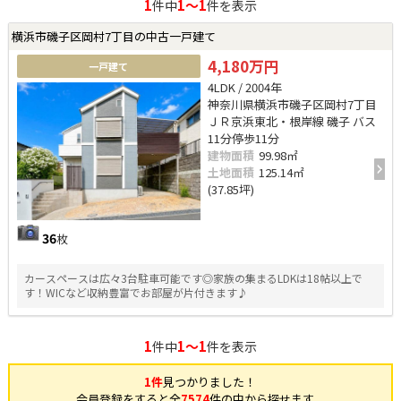
1
1～1
件中
件を表示
横浜市磯子区岡村7丁目の中古一戸建て
4,180万円
一戸建て
4LDK / 2004年
神奈川県横浜市磯子区岡村7丁目
ＪＲ京浜東北・根岸線 磯子 バス
11分停歩11分
建物面積
99.98㎡
土地面積
125.14㎡
(37.85坪)
36
枚
カースペースは広々3台駐車可能です◎家族の集まるLDKは18帖以上で
す！WICなど収納豊富でお部屋が片付きます♪
1
1～1
件中
件を表示
1件
見つかりました！
会員登録をすると全
7574
件の中から探せます。