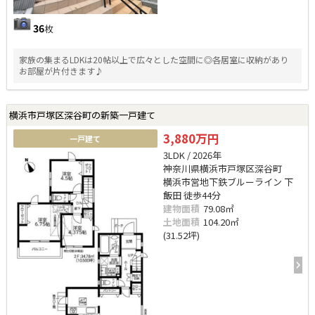
36
枚
家族の集まるLDKは20帖以上で広々とした空間に◎各居室に収納があり
お部屋が片付きます♪
横浜市戸塚区深谷町の新築一戸建て
3,880万円
一戸建て
3LDK / 2026年
神奈川県横浜市戸塚区深谷町
横浜市営地下鉄ブルーライン 下
飯田 徒歩44分
建物面積
79.08㎡
土地面積
104.20㎡
(31.52坪)