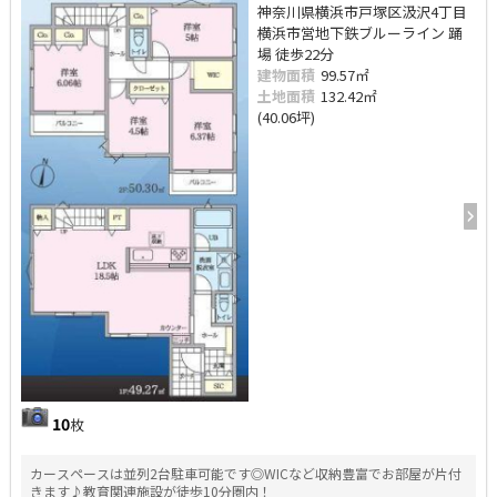
神奈川県横浜市戸塚区汲沢4丁目
横浜市営地下鉄ブルーライン 踊
場 徒歩22分
建物面積
99.57㎡
土地面積
132.42㎡
(40.06坪)
10
枚
カースペースは並列2台駐車可能です◎WICなど収納豊富でお部屋が片付
きます♪教育関連施設が徒歩10分圏内！