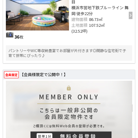
目
横浜市営地下鉄ブルーライン 舞
岡 徒歩22分
建物面積
86.73㎡
土地面積
107.52㎡
(32.52坪)
36
枚
パントリーやWIC等収納豊富でお部屋が片付きます◎閑静な住宅街で子
育て世帯にぴったり♪
【会員様限定で公開中！】
会員限定