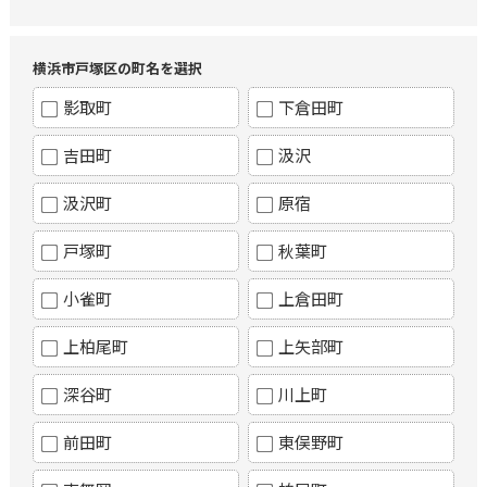
横浜市戸塚区の町名を選択
影取町
下倉田町
吉田町
汲沢
汲沢町
原宿
戸塚町
秋葉町
小雀町
上倉田町
上柏尾町
上矢部町
深谷町
川上町
前田町
東俣野町