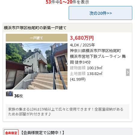
53
1～20
件中
件を表示
次の20件>>
横浜市戸塚区柏尾町の新築一戸建て
3,680万円
一戸建て
4LDK / 2025年
神奈川県横浜市戸塚区柏尾町
横浜市営地下鉄ブルーライン 舞
岡 徒歩34分
建物面積
100.19㎡
土地面積
138.82㎡
(41.99坪)
36
枚
家族の集まるLDKは19帖以上で広々と使用できます！全居室収納がある
ためお部屋が片付きます♪
【会員様限定で公開中！】
会員限定