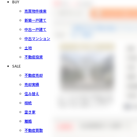
BUY
767
件中
1～20
件を表示
売買物件検索
新築一戸建て
川崎市中古戸建 吹抜け リフォ
中古一戸建て
check
古一戸建て
中古マンション
中古一戸建て
土地
価格
不動産投資
所在
SALE
交通
不動産売却
間取
売却実績
建物
住み替え
築年
ゆとりのある建物で庭時間や家族
団らんを叶える暮らし◎閑静な住
相続
1
宅街で子育て世帯にぴったり♪
空き家
離婚
【会員様限定で公開中！】
会員限定
不動産買取