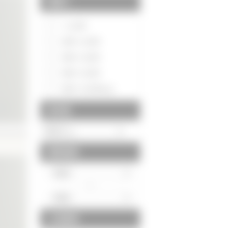
間取り
～1LDK
2DK～2LDK
3DK～3LDK
4DK～4LDK
5DK～5LDK以上
築年数
建物面積
～
土地面積