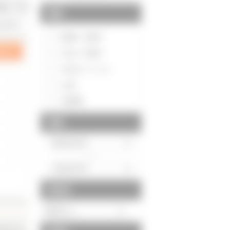
種別
20件>>
新築一戸建て
中古一戸建て
中古マンション
土地
投資用
価格
～
駅徒歩