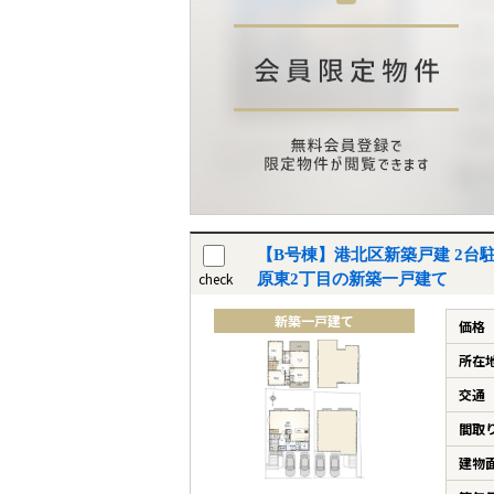
【B号棟】港北区新築戸建 2台駐
check
原東2丁目の新築一戸建て
新築一戸建て
価格
所在
交通
間取
建物