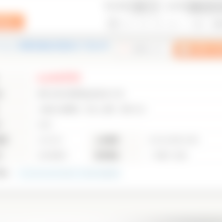
表示件数
並び順
...
1
2
3
4
5
39
次の
ーム｜川崎市麻生区高石4丁目の中
6,049万円
地
神奈川県川崎市麻生区高石4丁目
小田急小田原線 百合ヶ丘駅 徒歩12分
り
4LDK
面積
122.55㎡
土地面積
193.41㎡(58.51坪)
月
2004年8月
建物構造
一戸建て/木造
1
枚