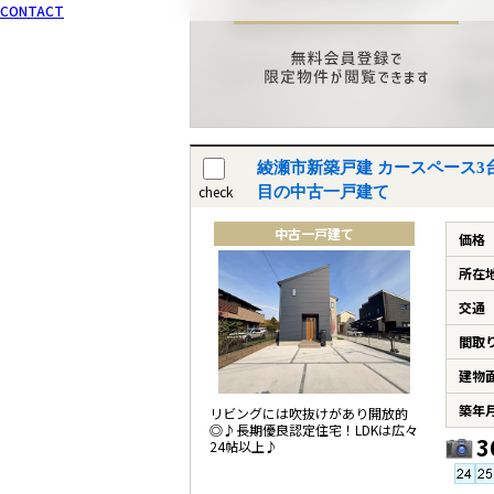
CONTACT
綾瀬市新築戸建 カースペース3台 
check
目の中古一戸建て
中古一戸建て
価格
所在
交通
間取
建物
築年
リビングには吹抜けがあり開放的
◎♪長期優良認定住宅！LDKは広々
3
24帖以上♪