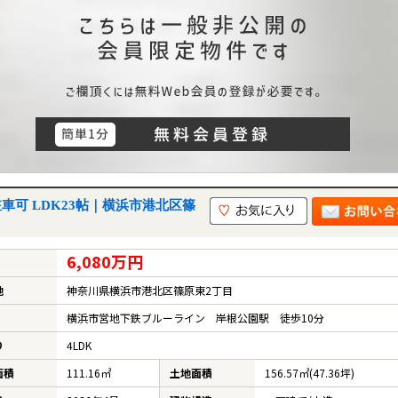
車可 LDK23帖｜横浜市港北区篠
6,080万円
地
神奈川県横浜市港北区篠原東2丁目
横浜市営地下鉄ブルーライン 岸根公園駅 徒歩10分
り
4LDK
面積
111.16㎡
土地面積
156.57㎡(47.36坪)