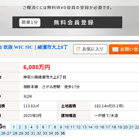
吹抜 WIC SIC｜綾瀬市大上8丁
6,080万円
地
神奈川県綾瀬市大上8丁目
相鉄本線 さがみ野駅 徒歩17分
り
3LDK
面積
113.02㎡
土地面積
182.14㎡(55.1坪)
月
2025年3月
建物構造
一戸建て/木造
6
枚