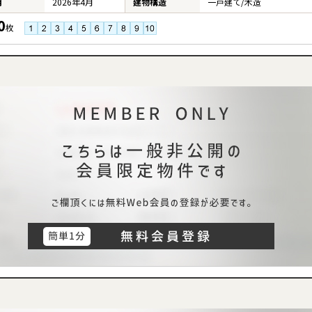
月
2026年4月
建物構造
一戸建て/木造
0
枚