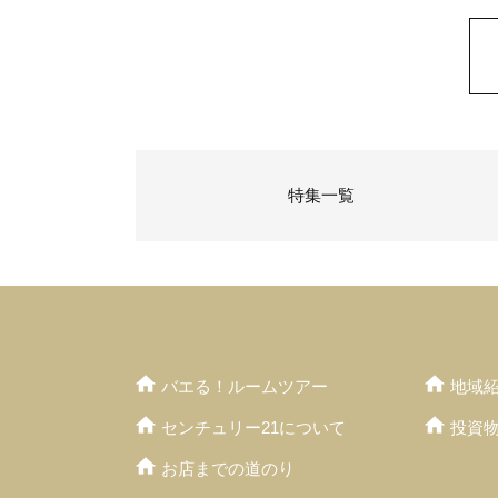
特集一覧
バエる！ルームツアー
地域
センチュリー21について
投資
お店までの道のり