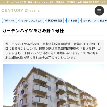
ガーデンハイツあざみ野１号棟｜中古マンション購入、価格相場、売却査定｜神奈川県横浜市青葉区すすき野1丁目のあざみ野駅のマンシ
TOPページ
マンションカタログ
横浜市青葉区
すすき野
ガーデンハイツあざみ
ガーデンハイツあざみ野１号棟
ガーデンハイツあざみ野１号棟は神奈川県横浜市青葉区すすき野1丁
目にあるマンションで、最寄り駅は東急田園都市線の「あざみ野」か
らすすき野一丁目 バス5分 停歩3分の距離にあります。1987年3月に
地上5階RC造で建てられた全27戸のマンションです。