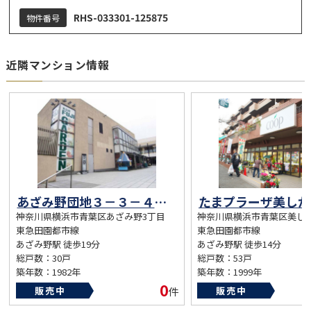
RHS-033301-125875
物件番号
近隣マンション情報
あざみ野団地３－３－４号棟
神奈川県横浜市青葉区あざみ野3丁目
神奈川県横浜市青葉区美し
東急田園都市線
東急田園都市線
あざみ野駅 徒歩19分
あざみ野駅 徒歩14分
総戸数：30戸
総戸数：53戸
築年数：1982年
築年数：1999年
0
販売中
件
販売中