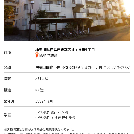
神奈川県横浜市青葉区すすき野
1丁目
住所
MAPで確認
交通
東急田園都市線
あざみ野
/すすき野一丁目 バス5分 停歩3分
階数
地上5階
構造
RC造
築年月
1987年3月
小学校名:嶮山小学校
学区
中学校名:すすき野中学校
※各種情報と差異がある場合は現況優先となります。
※建物竣工時に撮影した竣工写真を掲載している場合があります。その場合、現状と異なる可