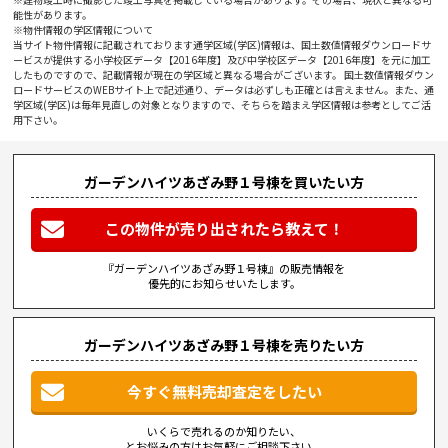
能性があります。
※物件情報の学区情報について
当サイト物件情報に記載されております通学区域(学区)情報は、国土数値情報ダウンロードサ
ービスが提供する小学校区データ【2016年度】及び中学校区データ【2016年度】を元に加工
したものですので、記載情報が現在の学区域と異なる場合がございます。 国土数値情報ダウン
ロードサービスのWEBサイト上で記述通り、データは必ずしも正確とは言えません。また、通
学区域(学区)は毎年見直しの対象となりますので、そちらを踏まえ学区情報は参考としてご活
用下さい。
ガーデンハイツあざみ野１号棟を買いたい方
この物件が売り出されたら教えて！
『ガーデンハイツあざみ野１号棟』の販売情報を
優先的にお知らせいたします。
ガーデンハイツあざみ野１号棟を売りたい方
今すぐ無料売却査定をしたい
いくらで売れるのか知りたい、
とお悩みの方はお気軽にご相談下さい。