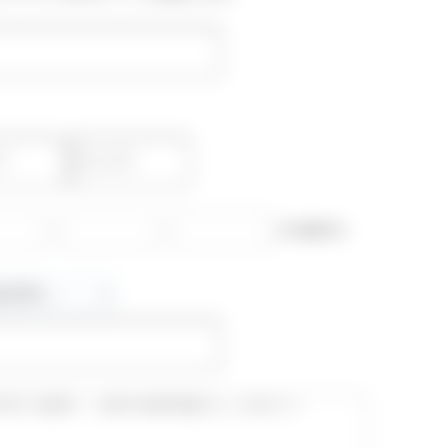
-
-
(半角数字)