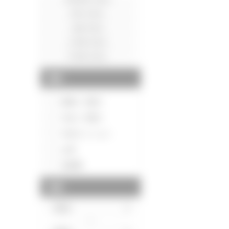
種別
新築一戸建て
中古一戸建て
中古マンション
土地
投資用
価格
～