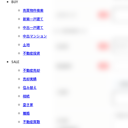
BUY
売買物件検索
パスワード
必須
新築一戸建て
中古一戸建て
お客様情報の入力
中古マンション
土地
お名前
必須
不動産投資
SALE
電話番号
必須
不動産売却
売却実績
住み替え
ご住所
相続
空き家
離婚
その他
不動産買取