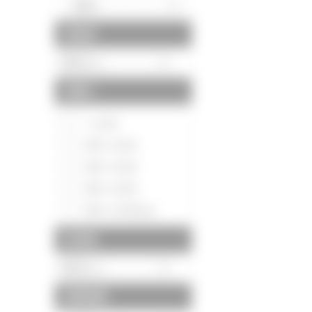
駅徒歩
間取り
～1LDK
2DK～2LDK
3DK～3LDK
4DK～4LDK
5DK～5LDK以上
築年数
建物面積