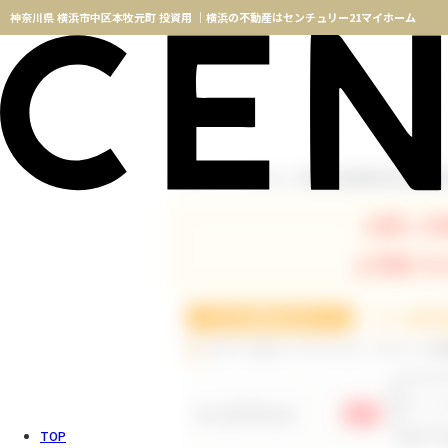
神奈川県 横浜市中区本牧元町 投資用 ｜横浜の不動産はセンチュリー21マイホーム
神奈川県 横浜市中区本牧元
TOPページ
物件検索
お探しの
お手数です
ログインID(メールアドレス)・パスワードの
メールアドレス
必須
TOP
※メー