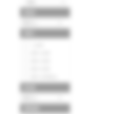
駅徒歩
間取り
～1LDK
2DK～2LDK
3DK～3LDK
4DK～4LDK
5DK～5LDK以上
築年数
建物面積