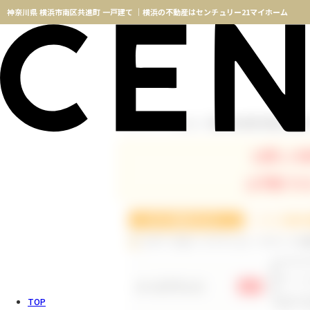
神奈川県 横浜市南区共進町 一戸建て ｜横浜の不動産はセンチュリー21マイホーム
神奈川県 横浜市南区共進町
TOPページ
物件検索
お探しの
お手数です
ログインID(メールアドレス)・パスワードの
メールアドレス
必須
TOP
※メー