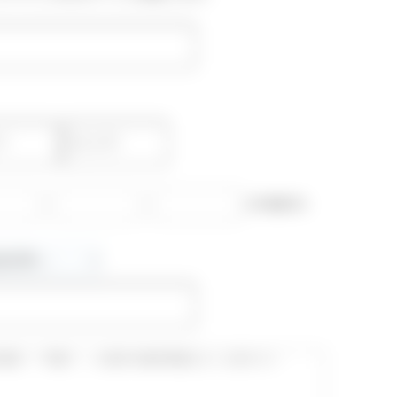
-
-
(半角数字)