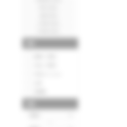
種別
新築一戸建て
中古一戸建て
中古マンション
土地
投資用
価格
～